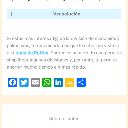
Ver solución
Si estás más interesad@ en la división de monomios y
polinomios, te recomendamos que le eches un vistazo
a la
regla de Ruffini
. Porque es un método que permite
simplificar algunas divisiones y, por tanto, te permite
ahorrar mucho tiempo e ir más rápido.
F
T
E
W
Li
G
C
a
w
m
h
n
o
o
c
itt
ai
at
k
o
m
e
er
l
s
e
gl
p
b
A
dI
e
ar
Sobre el autor
o
p
n
Cl
tir