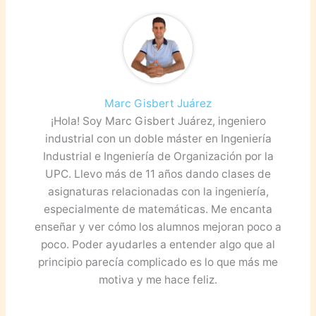
o
p
a
k
s
sr
o
Marc Gisbert Juárez
o
¡Hola! Soy Marc Gisbert Juárez, ingeniero
m
industrial con un doble máster en Ingeniería
Industrial e Ingeniería de Organización por la
UPC. Llevo más de 11 años dando clases de
asignaturas relacionadas con la ingeniería,
especialmente de matemáticas. Me encanta
enseñar y ver cómo los alumnos mejoran poco a
poco. Poder ayudarles a entender algo que al
principio parecía complicado es lo que más me
motiva y me hace feliz.