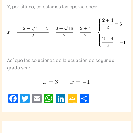
Y, por último, calculamos las operaciones:
Así que las soluciones de la ecuación de segundo
grado son:
F
T
E
W
Li
G
C
a
w
m
h
n
o
o
c
itt
ai
at
k
o
m
e
er
l
s
e
gl
p