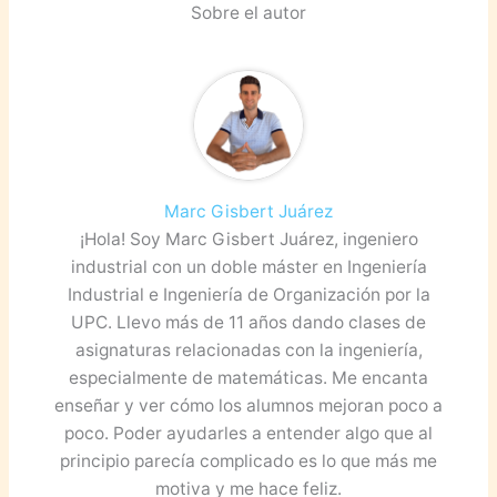
b
A
dI
e
ar
Sobre el autor
o
p
n
Cl
tir
o
p
a
k
s
sr
o
Marc Gisbert Juárez
o
¡Hola! Soy Marc Gisbert Juárez, ingeniero
m
industrial con un doble máster en Ingeniería
Industrial e Ingeniería de Organización por la
UPC. Llevo más de 11 años dando clases de
asignaturas relacionadas con la ingeniería,
especialmente de matemáticas. Me encanta
enseñar y ver cómo los alumnos mejoran poco a
poco. Poder ayudarles a entender algo que al
principio parecía complicado es lo que más me
motiva y me hace feliz.